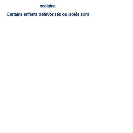
scolaire.
Certains enfants défavorisés ou isolés sont
privés de ces découvertes fondatrices.
Les actions du fonds de dotation seront
donc orientées pour que chaque enfant
puisse avoir accès au patrimoine et à la
culture de notre pays, et que ces
expériences les aident à se construire en
tant que personne et en tant que citoyen.​
Nous contacter
©2023 FDDCGP