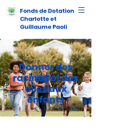
Fonds de Dotation
Charlotte et
Guillaume Paoli
Donner des
racines et des
ailes aux
enfants